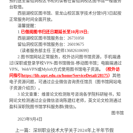
预约送至留仙洞校区书柜的读者在留仙洞校区图书馆一楼服务
台取借。
西丽湖校区图书馆、官龙山校区医学技术分馆9月3日起按
正常服务时间全面开放。
温馨提醒：
1.
已借阅图书归还日期延长至10月19日;
西丽湖校区图书馆服务台：26731050
留仙洞校区图书馆服务台：26019675
（读者服务部主任 王老师13682610699）
2.图书馆网站正常服务，校外访问图书馆资源，手机端通
过I深职或登录学校VPN-图书馆微信-移动图书馆；电脑端通过
VPN、WebVPN或Myloft方式使用图书馆电子资源
。
（校外访
问指引
https://lib.szpt.edu.cn/home/ServiceDetail/28175
）
其他
电子资源问题，可通过企业微信咨询责任馆员（图书馆网站电
子资源介绍页）。
3.论文查重：维普论文检测账号咨询各学院科研秘书，知
网论文检测通过企业微信咨询陈建红老师，英文论文检测通过
盈科深职院图书馆学科服务群(微信)。
图书馆
2023年9月4日
上一篇：
深圳职业技术大学关于2024年上半年节假