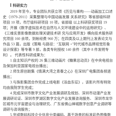
l
科研实力
2019 年至今，专业团队共获立项《历见与重构——动画加工口述
史（1979-2011）采集整理与中国动画发展 关系研究》等省部级科研
项目 10 项，市厅级科研项目 10 项，省部级 以上科研获奖项目 19
项；开展《数字虚拟技术在自然与人文环境建设中的运用研究》、
《三维实景影像数据处理关键技术研 究与应用开发》横向技术服务研
究项目 160 余项，到帐经费 960 万；在四类及以上期刊上发表论文与
作品 53 篇，出版《策略 与路径：“互联网 +”时代城市品牌视觉形象
设计探索》等专著 9 部，各类专利授权 140 余件（其中 8 件发明专
利）。 代表性科研成果为：
1.自主知识产权的 26 集三维动画片《糖果总动员》在中央电视台
及保加利亚国家电视台播出；
2.师生原创剧集《情满大湾之青春之心》在深圳广电集团各频道
播出；
3.与珠影集团合作完成上线电影《浴血东征》，该影片所有特效
均由我院学生完成；
4.完成深圳市数字文化产业发展调研及规划、深圳市动漫产业发
展调研论证、深圳市罗湖区数字文化产业发展咨询服务、 深圳市龙华
区城市元宇宙建设与治理研究、广东省佛山禅城数字创意产业调研等
调研与咨询服务；
5.完成数码科技企业信息分类编码、基于场景的标准彩色图像数