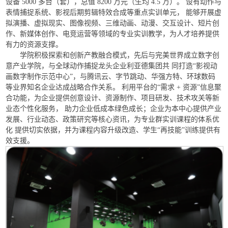
设备 5000 多台（套），总值 8200 万元（生均 4.5 万）。 设有动作与
表情捕捉系统、影视后期剪辑特效合成等重点实训单元， 能够开展虚
拟演播、虚拟现实、图像视频、三维动画、动漫、交互设计、短片创
作、新媒体创作、电竞运营等领域的专业实训教学，为人才培养提供
有力的资源支撑。
学院积极探索和创新产教融合模式，先后与完美世界成立数字创
意产业学院，与全球动作捕捉龙头企业利亚德集团共 同打造“影视动
画数字制作示范中心”，与腾讯云、字节跳动、华强方特、环球数码
等业界知名企业达成战略合作关系。 利用平台的“需求 + 资源”信息聚
合功能，为企业提供创意设计、资源制作、项目研发、技术攻关等新
业态个性化服务， 助力企业低成本绿色成长；企业为本中心提供产业
发展、行业动态、政策研究等核心资讯，为专业群实训课程的体系优
化 提供切实依据，并为课程内容升级改造、学生“再技能”训练提供有
效支援。