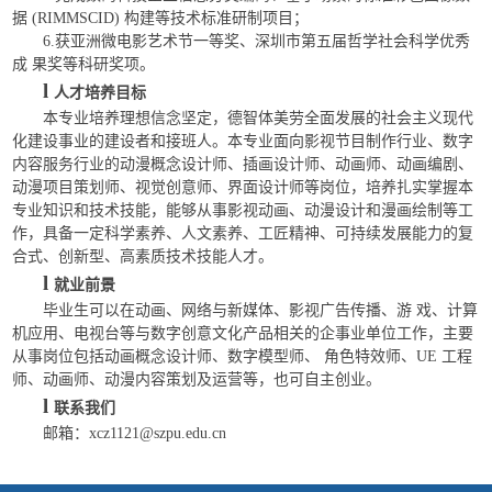
据 (RIMMSCID) 构建等技术标准研制项目；
6.获亚洲微电影艺术节一等奖、深圳市第五届哲学社会科学优秀
成 果奖等科研奖项。
l
人才培养目标
本专业培养理想信念坚定，德智体美劳全面发展的社会主义现代
化建设事业的建设者和接班人。本专业面向影视节目制作行业、数字
内容服务行业的动漫概念设计师、插画设计师、动画师、动画编剧、
动漫项目策划师、视觉创意师、界面设计师等岗位，培养扎实掌握本
专业知识和技术技能，能够从事影视动画、动漫设计和漫画绘制等工
作，具备一定科学素养、人文素养、工匠精神、可持续发展能力的复
合式、创新型、高素质技术技能人才。
l
就业前景
毕业生可以在动画、网络与新媒体、影视广告传播、游 戏、计算
机应用、电视台等与数字创意文化产品相关的企事业单位工作，主要
从事岗位包括动画概念设计师、数字模型师、 角色特效师、UE 工程
师、动画师、动漫内容策划及运营等，也可自主创业。
l
联系我们
邮箱：xcz1121@szpu.edu.cn