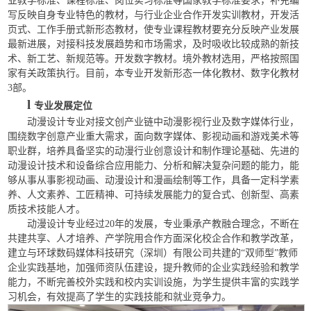
业教学标准、课程标准、岗位实习标准等国家教学标准要求，补充编
写反映自身专业特色的教材，与行业企业合作开发实训教材，开发活
页式、工作手册式新形态教材，使专业课程教材要充分反映产业发展
最新进展，对接科技发展趋势和市场需求，及时吸收比较成熟的新技
术、新工艺、新规范等。开发数字教材。境外教材选用，严格按照国
家有关政策执行。目前，本专业开发新形态一体化教材、数字化教材
3部。
l
专业发展定位
动漫设计专业对接文创产业链中动漫影视行业及数字媒体行业，
围绕数字创意产业重大需求，面向数字媒体、影视动画和游戏美术等
职业群，培养具备坚实的动漫行业创意设计和制作理论基础、先进的
动漫设计技术和设备综合应用能力、分析和解决复杂问题的能力，能
够从事从事影视动画、动漫设计和漫画绘制等工作，具备一定科学素
养、人文素养、工匠精神、可持续发展能力的复合式、创新型、高素
质技术技能人才。
动漫设计专业经过20年的发展，专业秉承产教融合理念，不断在
共建共享、人才培养、产学院用合作方面深化校企合作和教学改革，
建立与环球数码媒体科技研究（深圳）有限公司共建的“双师型”教师
企业实践基地，加强师资队伍建设，提升教师的企业实践经验和教学
能力，不断完善校外实践和校内实训设施，为学生提供丰富的实践学
习机会，有效提高了学生的实践技能和就业竞争力。