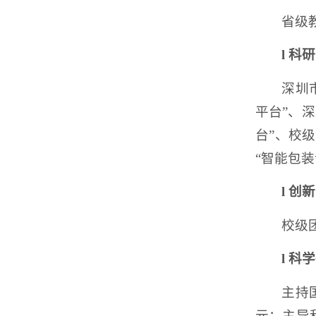
省级
l
科研
深圳
平台”、
台”、校
“智能包
l
创新
校级
l
科学
主持
元；主导