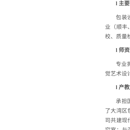
l
主要
包装
业（顺丰
校、质量
l
师资
专业
觉艺术设
l
产教
承担
了大湾区
司共建现
究室；与