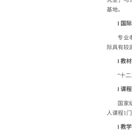
基地。
l
国际
专业
际具有较
l
教材
“十
l
课程
国家
人课程1门
l
教学