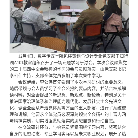
12月4日，数字传媒学院包装策划与设计专业党支部于知行
园A101教室组织召开了一场专题学习研讨会。本次会议聚焦党
的二十届四中全会精神的学习领会与贯彻落实，由党支部书记
李公伟主持，支部全体党员参加了本次集中学习。
会议伊始，李公伟首先强调了本次学习研讨的重要意义，
随后带领与会人员学习了全会公报的要点内容，并结合权威解
读材料，对全会提出的新思想、新观点、新论断，特别是关于
推进国家治理体系和治理能力现代化、发展社会主义先进文
化、健全全面从严治党体系等方面的重大部署，进行了系统梳
理和讲解。他要求全体党员必须深刻领会全会精神的丰富内涵
与精神实质，切实增强贯彻落实的思想自觉和行动自觉。
在交流研讨环节，与会党员紧紧围绕学习内容，紧密结合
自身的思想动态、专业学习实际以及未来职业规划，展开了热