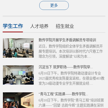
更多
学生工作
人才培养
招生就业
数传学院开展学生矛盾调解员专项培训
公
近日，数传学院组织全体学生矛盾调解员开
展专题培训。本次培训以新时代六尺巷工作
理念为引领，深度解读“以和为本....
沉淀当下 筑梦职场——数传学院举...
6月10日下午，数传学院特邀动漫设计专业
2025届优秀校友陈曼宜返校，在德业楼403教
室为24级动漫专业学生开展就业经....
“青马工程”实践课——数传学院...
6月10日下午，数传学院“青马工程”培训班第
六课——“回望·古韵今辉”主题实践课在深圳